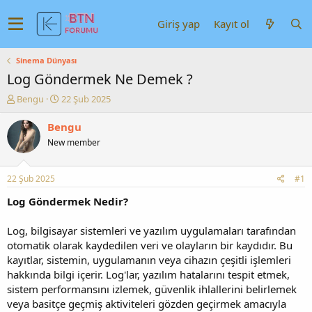
Giriş yap
Kayıt ol
Sinema Dünyası
Log Göndermek Ne Demek ?
K
B
Bengu
22 Şub 2025
o
a
n
ş
Bengu
u
l
New member
y
a
u
n
b
g
22 Şub 2025
#1
a
ı
ş
ç
Log Göndermek Nedir?
l
t
a
a
Log, bilgisayar sistemleri ve yazılım uygulamaları tarafından
t
r
otomatik olarak kaydedilen veri ve olayların bir kaydıdır. Bu
a
i
kayıtlar, sistemin, uygulamanın veya cihazın çeşitli işlemleri
n
h
hakkında bilgi içerir. Log'lar, yazılım hatalarını tespit etmek,
i
sistem performansını izlemek, güvenlik ihlallerini belirlemek
veya basitçe geçmiş aktiviteleri gözden geçirmek amacıyla