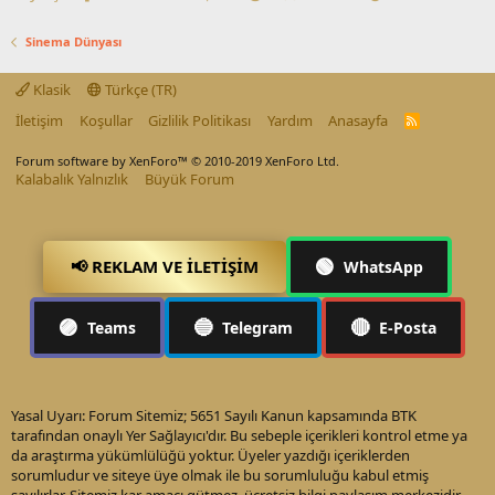
Sinema Dünyası
Klasik
Türkçe (TR)
İletişim
Koşullar
Gizlilik Politikası
Yardım
Anasayfa
R
S
S
Forum software by XenForo™
© 2010-2019 XenForo Ltd.
Kalabalık Yalnızlık
Büyük Forum
🟢
📢 REKLAM VE İLETIŞIM
WhatsApp
🟣
🔵
🔴
Teams
Telegram
E-Posta
Yasal Uyarı: Forum Sitemiz; 5651 Sayılı Kanun kapsamında BTK
tarafından onaylı Yer Sağlayıcı'dır. Bu sebeple içerikleri kontrol etme ya
da araştırma yükümlülüğü yoktur. Üyeler yazdığı içeriklerden
sorumludur ve siteye üye olmak ile bu sorumluluğu kabul etmiş