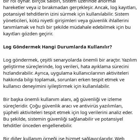
bir rol oynar. Birçok saldırı, sistem üzerinde anormal
hareketler veya iz bırakmadan gerçekleşir. Ancak, log kayıtları,
potansiyel tehditlerin izini sürmek için kullanılabilir. Sistem
yöneticileri, kötü niyetli girişimleri veya güvenlik ihlallerini
tanımlamak ve hızlı bir şekilde müdahale edebilmek için bu
kayıtları gözden geçirir.
Log Göndermek Hangi Durumlarda Kullanılır?
Log göndermek, çeşitli senaryolarda önemli bir araçtır. Yazılım
geliştirme süreçlerinde, log verileri, hata ayıklama sürecini
hızlandırabilir. Ayrıca, uygulama kullanıcılarının aktiviteleri
hakkında bilgi toplamak, sorunları erken tespit etmek ve
kullanıcı deneyimini iyileştirmek için kullanılabilir.
Bir başka önemli kullanım alanı, ağ güvenliği ve izleme
süreçleridir. Çoğu güvenlik aracı ve antivirüs yazılımları,
şüpheli aktiviteleri tespit etmek için log verilerini analiz eder.
Bu şekilde, sistemin güvenliği sağlanabilir ve potansiyel
tehditler önceden engellenebilir.
Bir diğer kullanım örneği ise hizmet sağlayıcılarıdır. Web