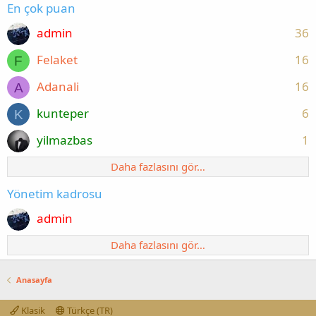
En çok puan
admin
36
Felaket
16
F
Adanali
16
A
kunteper
6
K
yilmazbas
1
Daha fazlasını gör…
Yönetim kadrosu
admin
Daha fazlasını gör…
Anasayfa
Klasik
Türkçe (TR)