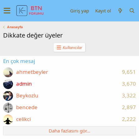
Giriş yap
Kayıt ol
Anasayfa
Dikkate değer üyeler
Kullanıcılar
En çok mesaj
ahmetbeyler
9,651
admin
3,670
Beykozlu
3,322
bencede
2,897
celikci
2,222
Daha fazlasını gör…