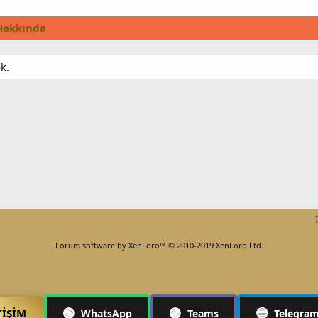
Hakkında
k.
Forum software by XenForo™
© 2010-2019 XenForo Ltd.
🟢
🟣
🔵
TIŞIM
WhatsApp
Teams
Telegra