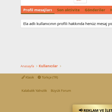
Profil mesajları
Son aktivite
Gönderiler
Ela adlı kullanıcının profili hakkında henüz mesaj yo
Anasayfa
Kullanıcılar
Klasik
Türkçe (TR)
Kalabalık Yalnızlık
Büyük Forum
📢 REKLAM VE İLE