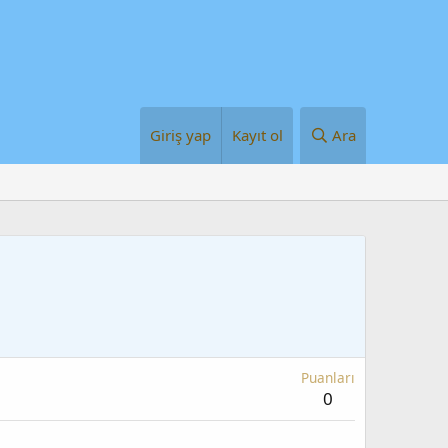
Giriş yap
Kayıt ol
Ara
Puanları
0