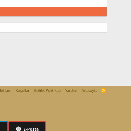
İletişim
Koşullar
Gizlilik Politikası
Yardım
Anasayfa
R
S
S
🔴
m
E-Posta