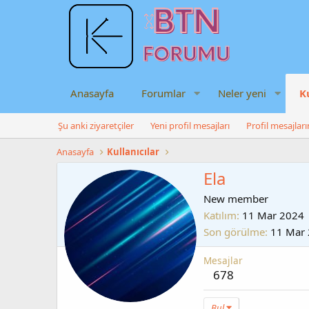
Anasayfa
Forumlar
Neler yeni
K
Şu anki ziyaretçiler
Yeni profil mesajları
Profil mesajlar
Anasayfa
Kullanıcılar
Ela
New member
Katılım
11 Mar 2024
Son görülme
11 Mar
Mesajlar
678
Bul