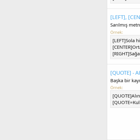
[LEFT], [CEN
Sarılmış metni
Örnek:
[LEFT]Sola hi
[CENTER]Ort
[RIGHT]Sağa 
[QUOTE] - A
Başka bir kayn
Örnek:
[QUOTE]Alın
[QUOTE=Kull