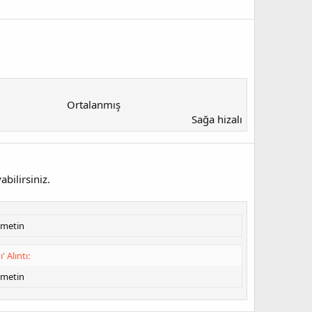
Ortalanmış​
Sağa hizalı​
bilirsiniz.
 metin
' Alıntı:
 metin