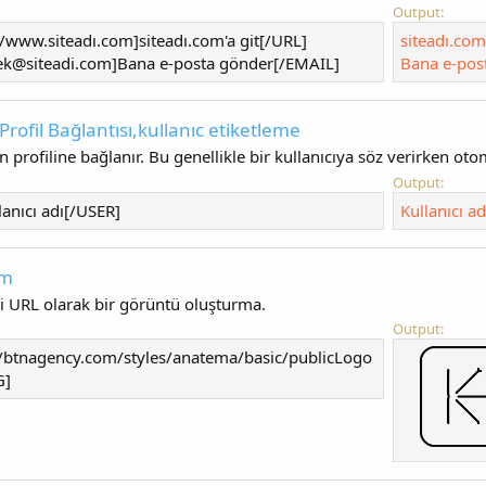
Output:
/www.siteadı.com]siteadı.com'a git[/URL]
siteadı.com'
ek@siteadi.com
]Bana e-posta gönder[/EMAIL]
Bana e-pos
- Profil Bağlantısı,kullanıc etiketleme
ın profiline bağlanır. Bu genellikle bir kullanıcıya söz verirken oto
Output:
anıcı adı[/USER]
Kullanıcı ad
im
i URL olarak bir görüntü oluşturma.
Output:
//btnagency.com/styles/anatema/basic/publicLogo
G]