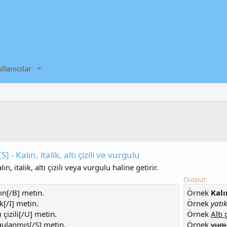
llanıcılar
 [S] - Kalın, italik, altı çizili ve vurgulu
lın, italik, altı çizili veya vurgulu haline getirir.
Output:
ın[/B] metin.
Örnek
Kalı
k[/I] metin.
Örnek
yatık
 çizili[/U] metin.
Örnek
Altı ç
ulanmış[/S] metin.
Örnek
vug