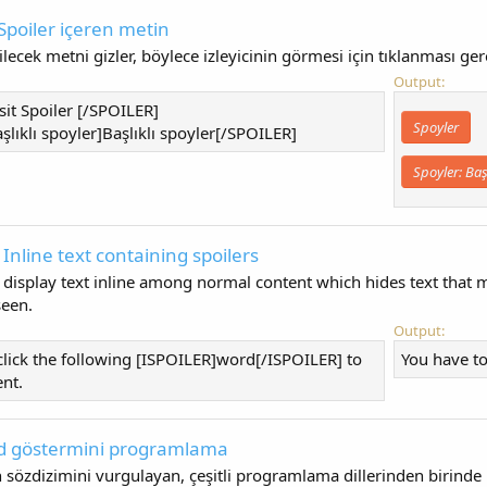
Spoiler içeren metin
ilecek metni gizler, böylece izleyicinin görmesi için tıklanması gere
Output:
it Spoiler [/SPOILER]
Spoyler
lıklı spoyler]Başlıklı spoyler[/SPOILER]
Spoyler:
Baş
 Inline text containing spoilers
 display text inline among normal content which hides text that 
seen.
Output:
click the following [ISPOILER]word[/ISPOILER] to
You have to
ent.
od göstermini programlama
özdizimini vurgulayan, çeşitli programlama dillerinden birinde 