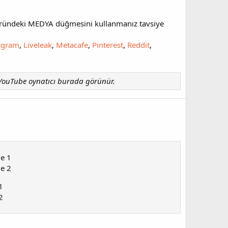
öründeki MEDYA düğmesini kullanmanız tavsiye
agram
,
Liveleak
,
Metacafe
,
Pinterest
,
Reddit
,
r YouTube oynatıcı burada görünür.
e 1
e 2
1
2