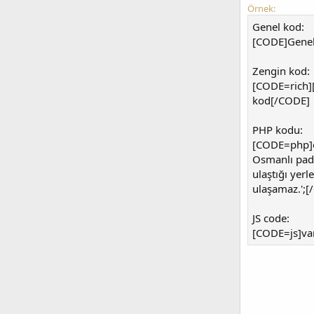
Örnek:
Genel kod:
[CODE]Genel
Zengin kod:
[CODE=rich]
kod[/CODE]
PHP kodu:
[CODE=php]ec
Osmanlı pad
ulaştığı yerl
ulaşamaz.';[
JS code:
[CODE=js]var