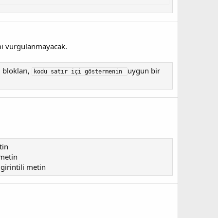
imi vurgulanmayacak.
d blokları,
uygun bir
kodu satır içi göstermenin
tin
 metin​
irintili metin​