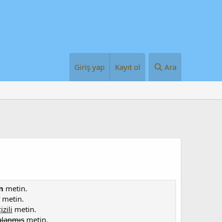
Giriş yap
Kayıt ol
Ara
n
metin.
metin.
izili
metin.
ulanmış
metin.