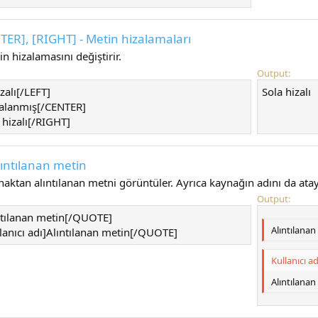
TER], [RIGHT] - Metin hizalamaları
n hizalamasını değiştirir.
Output:
zalı[/LEFT]
Sola hizalı​
alanmış[/CENTER]
hizalı[/RIGHT]
lıntılanan metin
aktan alıntılanan metni görüntüler. Ayrıca kaynağın adını da ataya
Output:
tılanan metin[/QUOTE]
Alıntılanan
anıcı adı]Alıntılanan metin[/QUOTE]
Kullanıcı adı
Alıntılanan