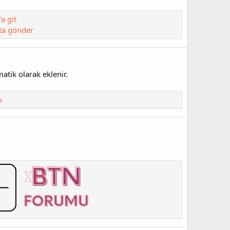
a git
ta gönder
matik olarak eklenir.
ı