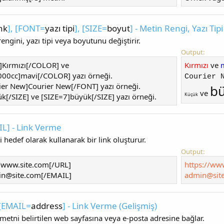
nk
], [FONT=
yazı tipi
], [SIZE=
boyut
] - Metin Rengi, Yazı Tip
rengini, yazı tipi veya boyutunu değiştirir.
Output:
Kırmızı[/COLOR] ve
Kırmızı
ve
0cc]mavi[/COLOR] yazı örneği.
Courier 
er New]Courier New[/FONT] yazı örneği.
b
ve
Küçük
k[/SIZE] ve [SIZE=7]büyük[/SIZE] yazı örneği.
IL] - Link Verme
 hedef olarak kullanarak bir link oluşturur.
Output:
//www.site.com[/URL]
https://ww
n@site.com
[/EMAIL]
admin@sit
 [EMAIL=
address
] - Link Verme (Gelişmiş)
etni belirtilen web sayfasına veya e-posta adresine bağlar.