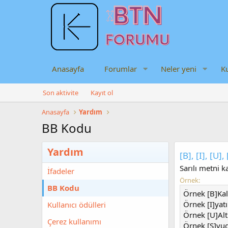
Anasayfa
Forumlar
Neler yeni
Ku
Son aktivite
Kayıt ol
Anasayfa
Yardım
BB Kodu
Yardım
[B], [I], [U],
Sarılı metni ka
İfadeler
Örnek:
BB Kodu
Örnek [B]Kal
Örnek [I]yatı
Kullanıcı ödülleri
Örnek [U]Altı
Çerez kullanımı
Örnek [S]vug