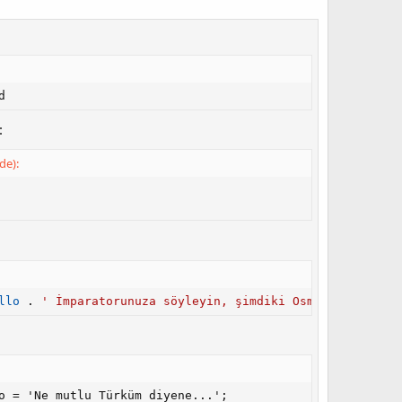
d
:
de):
llo
.
' İmparatorunuza söyleyin, şimdiki Osmanlı padişah
o = 'Ne mutlu Türküm diyene...';