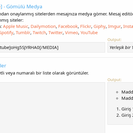
e
] - Gömülü Medya
fından onaylanmış sitelerden mesajnıza medya gömer. Mesaj edit
nmış siteler:
a:
Apple Music
,
Dailymotion
,
Facebook
,
Flickr
,
Giphy
,
Imgur
,
Inst
Spotify
,
Tumblr
,
Twitch
,
Twitter
,
Vimeo
,
YouTube
Output:
tube]oHg5SJYRHA0[/MEDIA]
Yerleşik bi
eler
li veya numaralı bir liste olarak görüntüler.
Output:
Madd
Madd
Giriş 
Giriş 