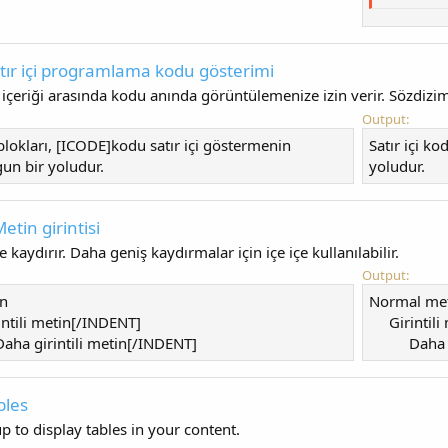
atır içi programlama kodu gösterimi
içeriği arasında kodu anında görüntülemenize izin verir. Sözdiz
Output:
 blokları, [ICODE]kodu satır içi göstermenin
Satır içi ko
un bir yoludur.
yoludur.
etin girintisi
e kaydırır. Daha geniş kaydırmalar için içe içe kullanılabilir.
Output:
n
Normal me
ntili metin[/INDENT]
Girintili
ha girintili metin[/INDENT]
Daha g
bles
p to display tables in your content.