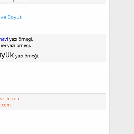
i ve Boyut
mavi
yazı örneği.
yazı örneği.
New
üyük
yazı örneği.
w.site.com
e.com