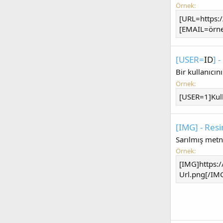
Örnek:
[URL=https:/
[EMAIL=ö
rn
[USER=
ID
] 
Bir kullanıcın
Örnek:
[USER=1]Kull
[IMG] - Res
Sarılmış metn
Örnek:
[IMG]https:
Url.png[/IM