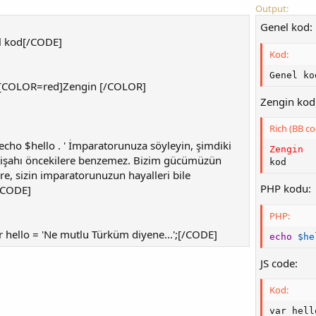
Output:
Genel kod:
 kod[/CODE]
Kod:
Genel ko
[COLOR=red]Zengin [/COLOR]
Zengin kod
Rich (BB co
ho $hello . ' İmparatorunuza söyleyin, şimdiki
Zengin 
işahı öncekilere benzemez. Bizim gücümüzün
kod
ere, sizin imparatorunuzun hayalleri bile
PHP kodu:
/CODE]
PHP:
 hello = 'Ne mutlu Türküm diyene...';[/CODE]
echo
$he
JS code:
Kod:
var hell