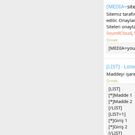
[MEDIA=
sit
Sitemiz tara
edilir. Onayla
Siteleri onayl
SoundCloud
,
Örnek:
[MEDIA=you
[LIST] - List
Maddeyi işaret
Örnek:
[LIST]
[*]Madde 1
[*]Madde 2
[/LIST]
[LIST=1]
[*]Giriş 1
[*]Giriş 2
[/LIST]