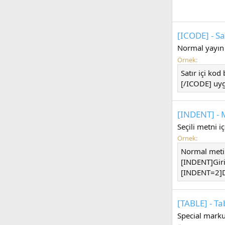
[ICODE] - S
Normal yayın 
Örnek:
Satır içi kod
[/ICODE] uyg
[INDENT] - M
Seçili metni iç
Örnek:
Normal meti
[INDENT]Giri
[INDENT=2]Da
[TABLE] - Ta
Special marku