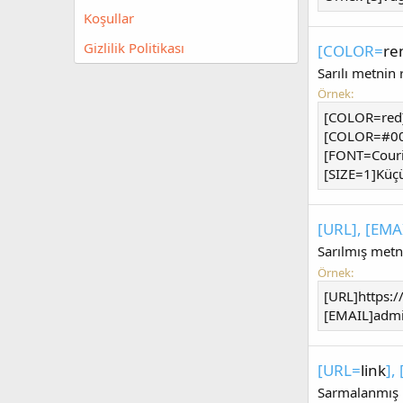
Koşullar
Gizlilik Politikası
[COLOR=
re
Sarılı metnin 
Örnek:
[COLOR=red]
[COLOR=#000
[FONT=Couri
[SIZE=1]Küçü
[URL], [EMA
Sarılmış metni
Örnek:
[URL]https:
[EMAIL]
admi
[URL=
link
],
Sarmalanmış m