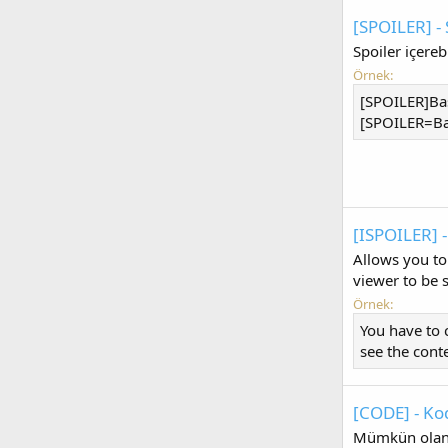
[SPOILER] - 
Spoiler içereb
Örnek:
[SPOILER]Bas
[SPOILER=Baş
[ISPOILER] -
Allows you to
viewer to be 
Örnek:
You have to 
see the cont
[CODE] - K
Mümkün olan s